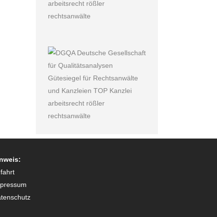
nweis:
fahrt
mpressum
tenschutz