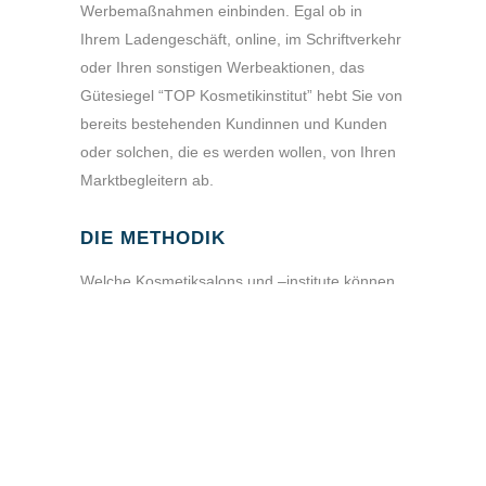
Werbemaßnahmen einbinden. Egal ob in
Ihrem Ladengeschäft, online, im Schriftverkehr
oder Ihren sonstigen Werbeaktionen, das
Gütesiegel “TOP Kosmetikinstitut” hebt Sie von
bereits bestehenden Kundinnen und Kunden
oder solchen, die es werden wollen, von Ihren
Marktbegleitern ab.
DIE METHODIK
Welche Kosmetiksalons und –institute können
überzeugen? Wer bietet seinen Kundinnen und
Kunden ein breites Leistungsspektrum? Wer ist
eher ein spezialisierter Boutique-Salon? Wie
sieht es mit dem Kundenservice aus? Und vor
allem, wie steht es mit der Qualifikation?
Um Kundinnen und Kunden eine Orientierung
auf ihrer Suche zu bieten, hat die DGQA-