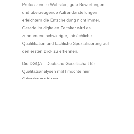
Professionelle Websites, gute Bewertungen
und überzeugende Außendarstellungen
erleichtern die Entscheidung nicht immer.
Gerade im digitalen Zeitalter wird es
zunehmend schwieriger, tatsächliche
Qualifikation und fachliche Spezialisierung auf
den ersten Blick zu erkennen.
Die DGQA – Deutsche Gesellschaft für
Qualitätsanalysen mbH möchte hier
Orientierung bieten.
Wir prüfen Unternehmen und Berufsträger
anhand
festgelegter, branchenspezifischer
Kriterien
. Dabei berücksichtigen wir je nach
Berufsgruppe insbesondere nachweisbare
Qualifikationen, Spezialisierungen, fachliche
Erfahrung sowie ausgewählte Merkmale der